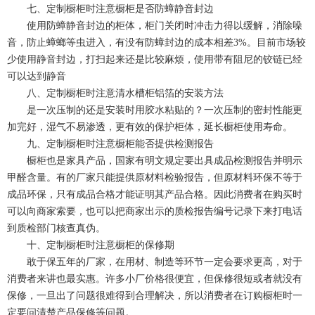
七、定制橱柜时注意橱柜是否防蟑静音封边
使用防蟑静音封边的柜体，柜门关闭时冲击力得以缓解，消除噪
音，防止蟑螂等虫进入，有没有防蟑封边的成本相差3%。目前市场较
少使用静音封边，打扫起来还是比较麻烦，使用带有阻尼的铰链已经
可以达到静音
八、定制橱柜时注意清水槽柜铝箔的安装方法
是一次压制的还是安装时用胶水粘贴的？一次压制的密封性能更
加完好，湿气不易渗透，更有效的保护柜体，延长橱柜使用寿命。
九、定制橱柜时注意橱柜能否提供检测报告
橱柜也是家具产品，国家有明文规定要出具成品检测报告并明示
甲醛含量。有的厂家只能提供原材料检验报告，但原材料环保不等于
成品环保，只有成品合格才能证明其产品合格。因此消费者在购买时
可以向商家索要，也可以把商家出示的质检报告编号记录下来打电话
到质检部门核查真伪。
十、定制橱柜时注意橱柜的保修期
敢于保五年的厂家，在用材、制造等环节一定会要求更高，对于
消费者来讲也最实惠。许多小厂价格很便宜，但保修很短或者就没有
保修，一旦出了问题很难得到合理解决，所以消费者在订购橱柜时一
定要问清楚产品保修等问题。