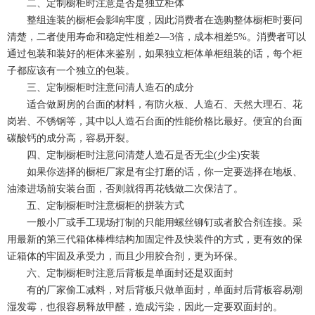
二、定制橱柜时注意是否是独立柜体
整组连装的橱柜会影响牢度，因此消费者在选购整体橱柜时要问
清楚，二者使用寿命和稳定性相差2—3倍，成本相差5%。消费者可以
通过包装和装好的柜体来鉴别，如果独立柜体单柜组装的话，每个柜
子都应该有一个独立的包装。
三、定制橱柜时注意问清人造石的成分
适合做厨房的台面的材料，有防火板、人造石、天然大理石、花
岗岩、不锈钢等，其中以人造石台面的性能价格比最好。便宜的台面
碳酸钙的成分高，容易开裂。
四、定制橱柜时注意问清楚人造石是否无尘(少尘)安装
如果你选择的橱柜厂家是有尘打磨的话，你一定要选择在地板、
油漆进场前安装台面，否则就得再花钱做二次保洁了。
五、定制橱柜时注意橱柜的拼装方式
一般小厂或手工现场打制的只能用螺丝铆钉或者胶合剂连接。采
用最新的第三代箱体棒榫结构加固定件及快装件的方式，更有效的保
证箱体的牢固及承受力，而且少用胶合剂，更为环保。
六、定制橱柜时注意后背板是单面封还是双面封
有的厂家偷工减料，对后背板只做单面封，单面封后背板容易潮
湿发霉，也很容易释放甲醛，造成污染，因此一定要双面封的。